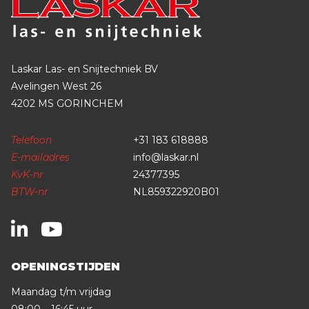
Laskar Las- en Snijtechniek BV
Avelingen West 26
4202 MS GORINCHEM
Telefoon
+31 183 618888
E-mailadres
info@laskar.nl
KvK-nr
24377395
BTW-nr
NL859322920B01
OPENINGSTIJDEN
Maandag t/m vrijdag
08:00 – 16:45 uur