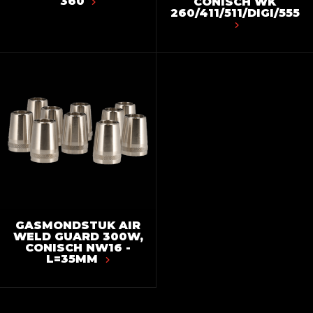
360
CONISCH WK
260/411/511/DIGI/555
GASMONDSTUK AIR
WELD GUARD 300W,
CONISCH NW16 -
L=35MM