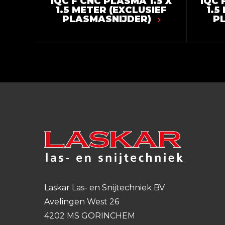
IQC F CNC PLASMA 1.5 X
IQC 
1.5 METER (EXCLUSIEF
1.5
PLASMASNIJDER)
P
Laskar Las- en Snijtechniek BV
Avelingen West 26
4202 MS GORINCHEM