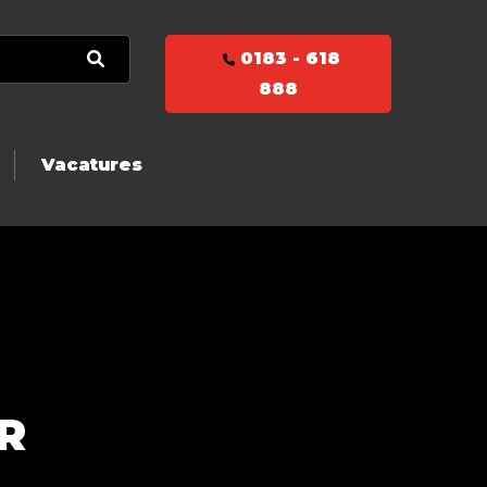
0183 - 618
888
Vacatures
R