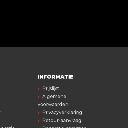
INFORMATIE
Prijslijst
Algemene
voorwaarden
r
Privacyverklaring
Retour-aanvraag