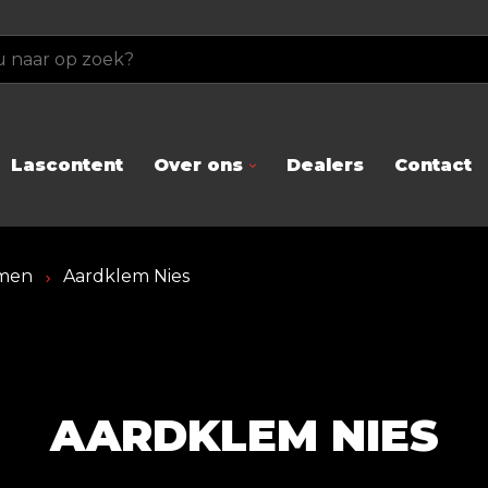
Lascontent
Over ons
Dealers
Contact
men
Aardklem Nies
AARDKLEM NIES