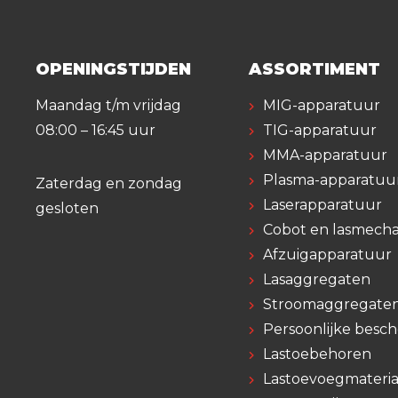
OPENINGSTIJDEN
ASSORTIMENT
Maandag t/m vrijdag
MIG-apparatuur
08:00 – 16:45 uur
TIG-apparatuur
MMA-apparatuur
Plasma-apparatuu
Zaterdag en zondag
Laserapparatuur
gesloten
Cobot en lasmecha
Afzuigapparatuur
Lasaggregaten
Stroomaggregate
Persoonlijke besc
Lastoebehoren
Lastoevoegmateria