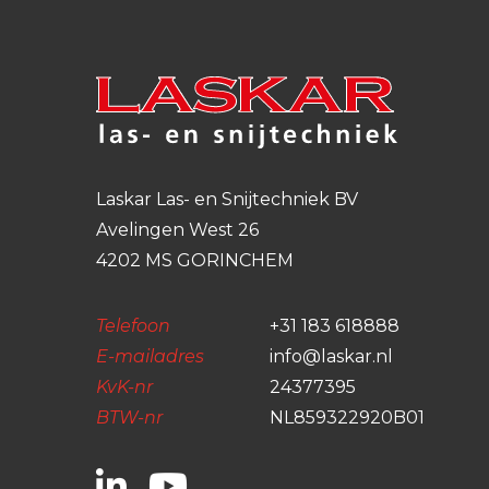
Laskar Las- en Snijtechniek BV
Avelingen West 26
4202 MS GORINCHEM
Telefoon
+31 183 618888
E-mailadres
info@laskar.nl
KvK-nr
24377395
BTW-nr
NL859322920B01