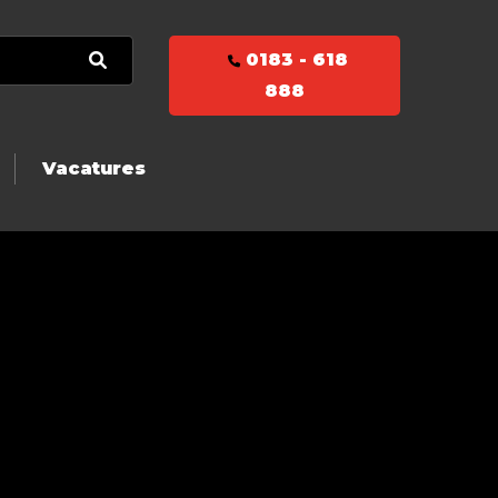
0183 - 618
888
Vacatures