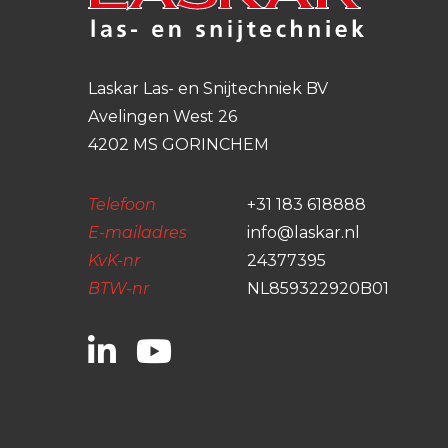
Laskar Las- en Snijtechniek BV
Avelingen West 26
4202 MS GORINCHEM
Telefoon
+31 183 618888
E-mailadres
info@laskar.nl
KvK-nr
24377395
BTW-nr
NL859322920B01