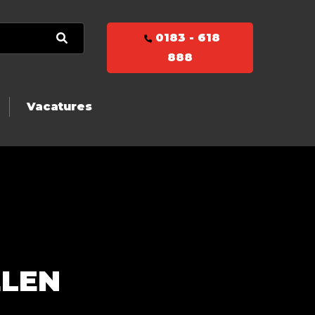
0183 - 618
888
Vacatures
ELEN