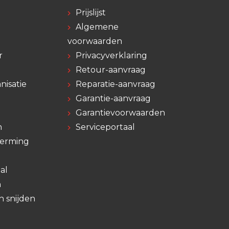
Prijslijst
Algemene
voorwaarden
r
Privacyverklaring
Retour-aanvraag
nisatie
Reparatie-aanvraag
Garantie-aanvraag
Garantievoorwaarden
n
Serviceportaal
herming
al
n
n snijden