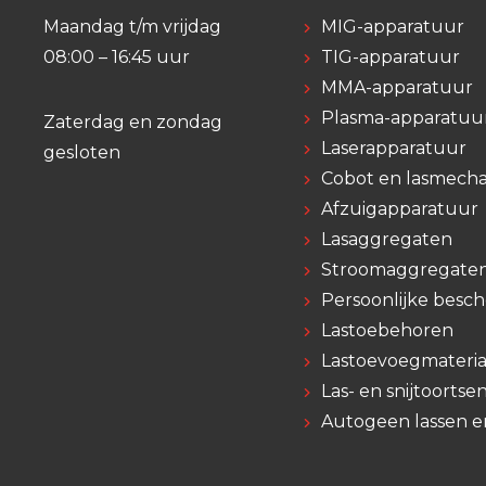
Maandag t/m vrijdag
MIG-apparatuur
08:00 – 16:45 uur
TIG-apparatuur
MMA-apparatuur
Plasma-apparatuu
Zaterdag en zondag
Laserapparatuur
gesloten
Cobot en lasmecha
Afzuigapparatuur
Lasaggregaten
Stroomaggregate
Persoonlijke besc
Lastoebehoren
Lastoevoegmateria
Las- en snijtoortse
Autogeen lassen e