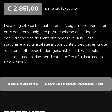
€
2.851,00
per Stuk (Excl. btw)
De afzuigset Eco bestaat uit een afzuigarm met ventilator
en is een eenvoudige en prijstechnische oplossing waar
een filtrering van de lucht niet noodzakelijk is. Deze
stationaire afzuiginstallatie is voor continu gebruik en grote
rook- en stofhoeveelheden geschikt zoals b.v. lasrook,
lasdamp, gassen, dampen, lichte stoffen of uitlaatgassen.
Bekijk alles
Leveringsomvang
Ventilator
OMSCHRIJVING
GERELATEERDE PRODUCTEN
6 meter afzuigarm met kap
Wandconsole
Motorbeveiligingsschakelaar
Set verbindingsmateriaal