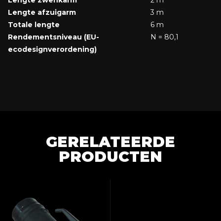
Lengte zwenkarm
2 m
Lengte afzuigarm
3 m
Totale lengte
6 m
Rendementsniveau (EU-
N = 80,1
ecodesignverordening)
GERELATEERDE
PRODUCTEN