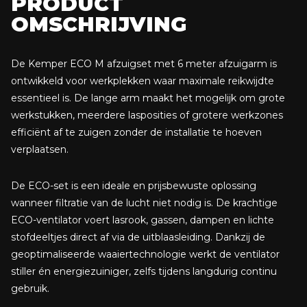
PRODUCT
Uittrekbare uitblaasleiding (1,25 – 5,00 m) met
OMSCHRIJVING
uitblaasrooster
De Kemper ECO M afzuigset met 6 meter afzuigarm is
ontwikkeld voor werkplekken waar maximale reikwijdte
essentieel is. De lange arm maakt het mogelijk om grote
werkstukken, meerdere lasposities of grotere werkzones
efficiënt af te zuigen zonder de installatie te hoeven
verplaatsen.
De ECO-set is een ideale en prijsbewuste oplossing
wanneer filtratie van de lucht niet nodig is. De krachtige
ECO-ventilator voert lasrook, gassen, dampen en lichte
stofdeeltjes direct af via de uitblaasleiding. Dankzij de
geoptimaliseerde waaiertechnologie werkt de ventilator
stiller én energiezuiniger, zelfs tijdens langdurig continu
gebruik.