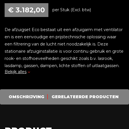
€
3.182,00
per Stuk (Excl. btw)
De afzuigset Eco bestaat uit een afzuigarm met ventilator
en is een eenvoudige en prijstechnische oplossing waar
een filtrering van de lucht niet noodzakelijk is. Deze
stationaire afzuiginstallatie is voor continu gebruik en grote
rook- en stofhoeveelheden geschikt zoals b.v. lasrook,
lasdamp, gassen, dampen, lichte stoffen of uitlaatgassen.
Bekijk alles
Leveringsomvang
Ventilator
OMSCHRIJVING
GERELATEERDE PRODUCTEN
7 meter afzuigarm met afzuigkap
Wandconsole
Motorbeveiligingsschakelaar
Set verbindings- en montagemateriaal