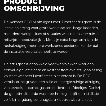
PRODUCT
Uittrekbare uitblaasleiding (1,25 – 5,00 m) met
OMSCHRIJVING
uitblaasrooster
De Kemper ECO M afzuigset met 7 meter afzuigarm is de
ideale oplossing voor grote werkplaatsen, lange lasnaden,
meerdere werkposities of situaties waarin een zeer ruime
reikwijdte noodzakelijk is. Met zijn extra lange arm kan de
rookafzuiging meerdere werkzones bedienen zonder dat
de installatie verplaatst hoeft te worden.
De afzuigset is ontwikkeld voor werkplekken waar een
eenvoudige, efficiënte en kosteneffectieve afzuigoplossing
volstaat wanneer luchtfiltratie niet vereist is. De ECO-
ventilator zorgt voor een stille en energiezuinige afzuiging
van lasrook, lasdamp, gassen en lichte stofdeeltjes. Dankzij
de geoptimaliseerde waaiertechnologie blijft de installatie
zelfs bij langdurig continugebruik betrouwbaar en stil.