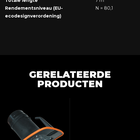
Totale lengte
7 m
Rendementsniveau (EU-
N = 80,1
ecodesignverordening)
GERELATEERDE
PRODUCTEN