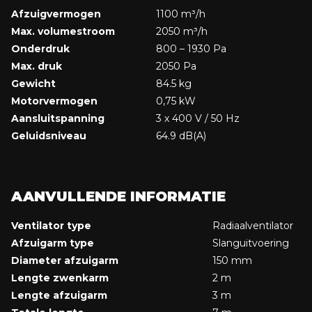
Afzuigvermogen
1100 m³/h
Max. volumestroom
2050 m³/h
Onderdruk
800 – 1930 Pa
Max. druk
2050 Pa
Gewicht
84.5 kg
Motorvermogen
0,75 kW
Aansluitspanning
3 x 400 V / 50 Hz
Geluidsniveau
64.9 dB(A)
AANVULLENDE INFORMATIE
Ventilator type
Radiaalventilator
Afzuigarm type
Slanguitvoering
Diameter afzuigarm
150 mm
Lengte zwenkarm
2 m
Lengte afzuigarm
3 m