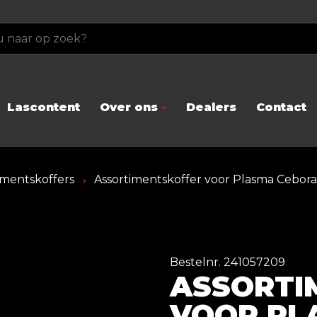
Lascontent
Over ons
Dealers
Contact
imentskoffers
Assortimentskoffer voor Plasma Cebora
Bestelnr. 241057209
ASSORTI
VOOR PL