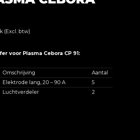
k (Excl. btw)
fer voor Plasma Cebora CP 91:
Omschrijving
Aantal
Elektrode lang, 20 – 90 A
5
Luchtverdeler
2
Snijhuls lang 1.0 mm, 20 – 50 A
10
Snijhuls lang 1.2 mm, 45 – 70 A
10
Snijhuls lang 1.3 mm, 45 – 90 A
10
Snijhulshouder
1