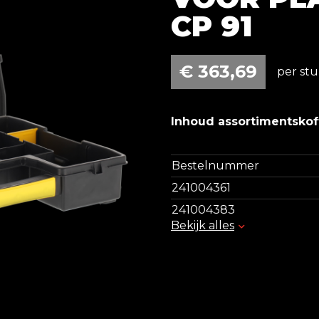
CP 91
€
363,69
per stu
Inhoud assortimentskof
Bestelnummer
241004361
241004383
Bekijk alles
241004400
241004401
241004402
241011606