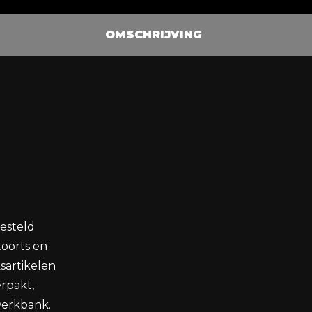
241004378
249506688
OMSCHRIJVING
241019470
esteld
toorts en
sartikelen
rpakt,
werkbank.