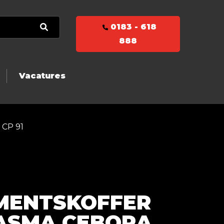
0183 - 618
888
Vacatures
 CP 91
MENTSKOFFER
ASMA CEBORA