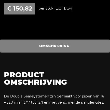
€
150,82
per Stuk (Excl. btw)
Backinggas TP Double Seal "purge" System, Ø 29-34 mm
met een slanglengte van 100 mm.
OMSCHRIJVING
PRODUCT
OMSCHRIJVING
De Double Seal-systemen zijn gemaakt voor pijpen van 16
– 320 mm (3/4″ tot 12”) en met verschillende slanglengtes.