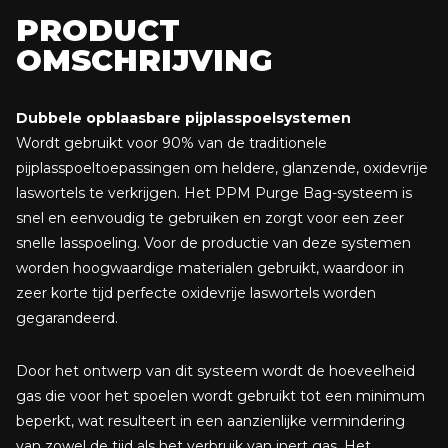
• Gebruik minder inert gas. Het volume van het gebruikte
PRODUCT
spoelgas is minder dan 2% van een conventionele spoeling.
OMSCHRIJVING
Dubbele opblaasbare pijplasspoelsystemen
Wordt gebruikt voor 90% van de traditionele
pijplasspoeltoepassingen om heldere, glanzende, oxidevrije
laswortels te verkrijgen. Het PPM Purge Bag-systeem is
snel en eenvoudig te gebruiken en zorgt voor een zeer
snelle lasspoeling. Voor de productie van deze systemen
worden hoogwaardige materialen gebruikt, waardoor in
zeer korte tijd perfecte oxidevrije laswortels worden
gegarandeerd.
Door het ontwerp van dit systeem wordt de hoeveelheid
gas die voor het spoelen wordt gebruikt tot een minimum
beperkt, wat resulteert in een aanzienlijke vermindering
van zowel de tijd als het verbruik van inert gas. Het