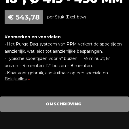
€
543,78
per Stuk (Excl. btw)
Kenmerken en voordelen
• Het Purge Bag-systeem van PPM verkort de spoeltijden
aanzienlijk, wat leidt tot aanzienlijke besparingen.
• Typische spoeltijden voor 4“ buizen = 1½ minuut; 8”
buizen = 4 minuten; 12" buizen = 8 minuten.
• Klaar voor gebruik, aansluitbaar op een speciale en
Bekijk alles
gereguleerde gasvoorziening. Kies een debiet tot 20 l per
minuut.
• Gasdrukregeling zorgt voor een gelijkmatige positieve
wortelnaad zonder inkepingen.
OMSCHRIJVING
• Snel en eenvoudig te installeren, waardoor het proces van
inert gas spoelen wordt vereenvoudigd.
• Hittebestendig tot 70 ºC (158 ºF) continu.