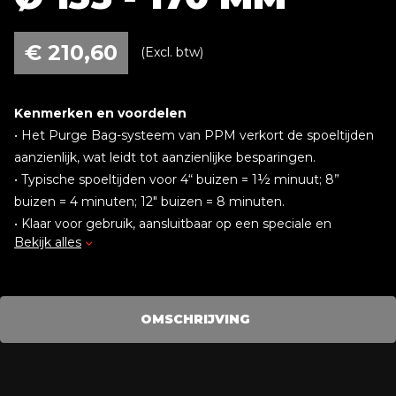
€
210,60
(Excl. btw)
Kenmerken en voordelen
• Het Purge Bag-systeem van PPM verkort de spoeltijden
aanzienlijk, wat leidt tot aanzienlijke besparingen.
• Typische spoeltijden voor 4“ buizen = 1½ minuut; 8”
buizen = 4 minuten; 12" buizen = 8 minuten.
• Klaar voor gebruik, aansluitbaar op een speciale en
Bekijk alles
gereguleerde gasvoorziening. Kies een debiet tot 20 l per
minuut.
• Gasdrukregeling zorgt voor een gelijkmatige positieve
wortelnaad zonder inkepingen.
OMSCHRIJVING
• Snel en eenvoudig te installeren, waardoor het proces van
inert gas spoelen wordt vereenvoudigd.
• Hittebestendig tot 70 ºC (158 ºF) continu.