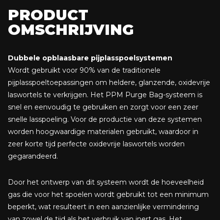
• Gebruik minder inert gas. Het volume van het gebruikte
PRODUCT
spoelgas is minder dan 2% van een conventionele spoeling.
OMSCHRIJVING
Dubbele opblaasbare pijplasspoelsystemen
Wordt gebruikt voor 90% van de traditionele
pijplasspoeltoepassingen om heldere, glanzende, oxidevrije
laswortels te verkrijgen. Het PPM Purge Bag-systeem is
snel en eenvoudig te gebruiken en zorgt voor een zeer
snelle lasspoeling. Voor de productie van deze systemen
worden hoogwaardige materialen gebruikt, waardoor in
zeer korte tijd perfecte oxidevrije laswortels worden
gegarandeerd.
Door het ontwerp van dit systeem wordt de hoeveelheid
gas die voor het spoelen wordt gebruikt tot een minimum
beperkt, wat resulteert in een aanzienlijke vermindering
van zowel de tijd als het verbruik van inert gas. Het