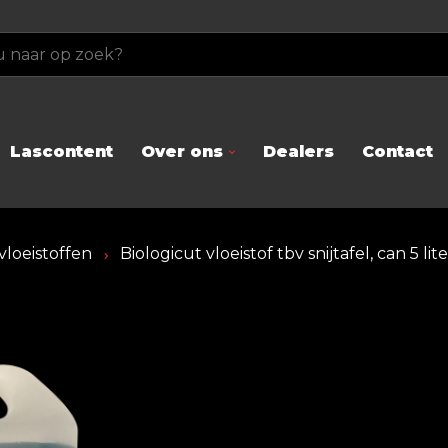
Lascontent
Over ons
Dealers
Contact
vloeistoffen
Biologicut vloeistof tbv snijtafel, can 5 lite