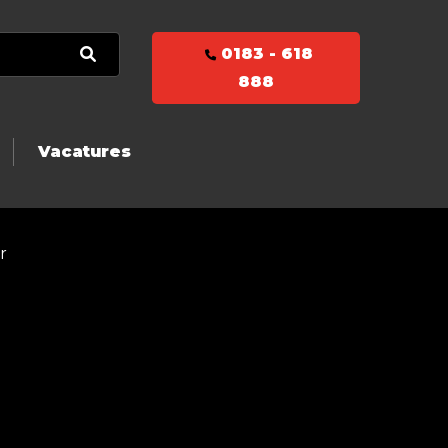
0183 - 618
888
Vacatures
r