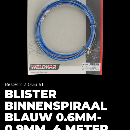
Bestelnr. 210133191
BLISTER
BINNENSPIRAAL
BLAUW 0.6MM-
0.9MM, 4 METER