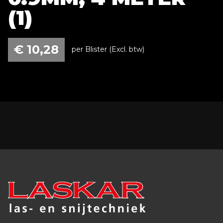
(1)
€
10,28
per Blister (Excl. btw)