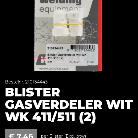
Bestelnr. 210134443
BLISTER
GASVERDELER WIT
WK 411/511 (2)
€
7,46
per Blister (Excl. btw)