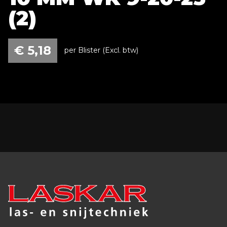
(2)
€
5,18
per Blister (Excl. btw)