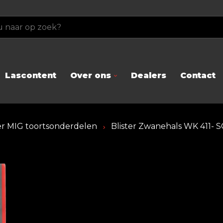
Lascontent
Over ons
Dealers
Contact
ter MIG toortsonderdelen
Blister Zwanehals WK 411- SG