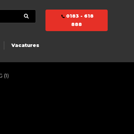
0183 - 618
888
Vacatures
 (1)