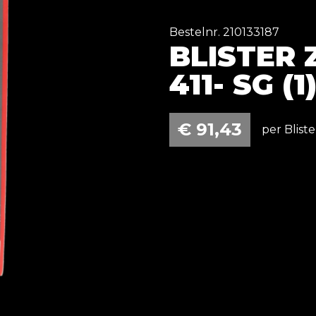
Bestelnr. 210133187
BLISTER
411- SG (1
€
91,43
per Bliste