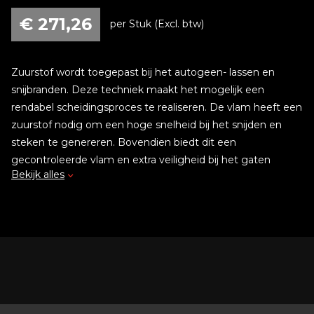
€
271,26
per Stuk (Excl. btw)
Zuurstof wordt toegepast bij het autogeen- lassen en
snijbranden. Deze techniek maakt het mogelijk een
rendabel scheidingsproces te realiseren. De vlam heeft een
zuurstof nodig om een hoge snelheid bij het snijden en
steken te genereren. Bovendien biedt dit een
gecontroleerde vlam en extra veiligheid bij het gaten
Bekijk alles
branden en uitsnijden. Het kan worden gemengd met
acetyleen, propaan of aardgas om snel de juiste
temperatuur te bereiken bij het smelten van metaal.