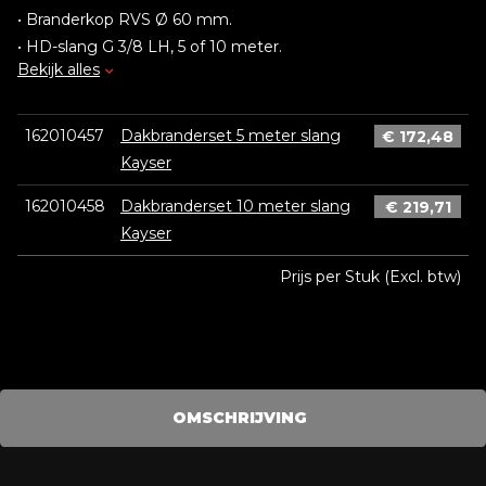
• Branderkop RVS Ø 60 mm.
• HD-slang G 3/8 LH, 5 of 10 meter.
Bekijk alles
• Drukregelaar, passend voor 5, 11 en 33 kg flessen.
• Voetsteun.
162010457
Dakbranderset 5 meter slang
€
172,48
Kayser
162010458
Dakbranderset 10 meter slang
€
219,71
Kayser
Prijs per Stuk (Excl. btw)
OMSCHRIJVING