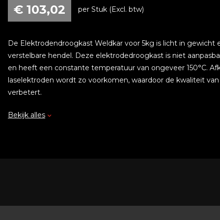
€
103,02
per Stuk (Excl. btw)
De Elektrodendroogkast Weldkar voor 5kg is licht in gewicht 
verstelbare hendel. Deze elektrodedroogkast is niet aanpasba
en heeft een constante temperatuur van ongeveer 150°C. Afk
laselektroden wordt zo voorkomen, waardoor de kwaliteit van
verbetert.
Bekijk alles
Deze elektrodedroogkast moet altijd op een droge plek word