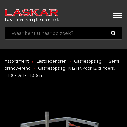
Assortiment
Lastoebehoren
Gasflesopslag
Semi
brandwerend
Gasflesopslag IN12TP, voor 12 cilinders,
B106xD81xH100cm