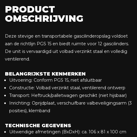
PRODUCT
Veilige opslag volgens PGS 15
OMSCHRIJVING
Makkelijk transporteerbaar met heftruck/palletwagen
Extra veiligheid met 3-standen valbeveiligingsarm
Direct inzetbaar – gemonteerd geleverd
Deze stevige en transportabele gascilinderopslag voldoet
aan de richtlijn PGS 15 en biedt ruimte voor 12 gascilinders.
De unit is vervaardigd uit volbad verzinkt staal en volledig
ventilerend.
BELANGRIJKSTE KENMERKEN
Uitvoering: Conform PGS 15, niet afsluitbaar
Constructie: Volbad verzinkt staal, ventilerend ontwerp
Transport: Heftruck/palletwagen geschikt (niet hijsbaar)
Inrichting: Oprijdplaat, verschuifbare valbeveiligingsarm (3
posities), klemband
TECHNISCHE GEGEVENS
Uitwendige afmetingen (BxDxH): ca. 106 x 81 x 100 cm