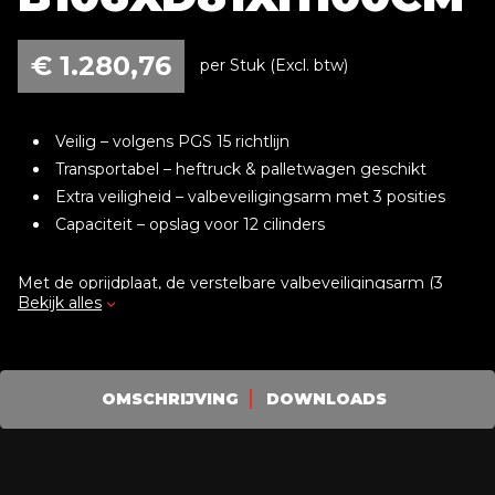
€
1.280,76
per Stuk (Excl. btw)
Veilig – volgens PGS 15 richtlijn
Transportabel – heftruck & palletwagen geschikt
Extra veiligheid – valbeveiligingsarm met 3 posities
Capaciteit – opslag voor 12 cilinders
Met de oprijdplaat, de verstelbare valbeveiligingsarm (3
Bekijk alles
posities) en een robuuste klemband, is veilig werken
gegarandeerd.
De opslag is makkelijk te verplaatsen met heftruck of
palletwagen (niet hijsbaar) en wordt volledig gemonteerd
OMSCHRIJVING
DOWNLOADS
geleverd, direct klaar voor gebruik.
Voordelen voor de gebruiker