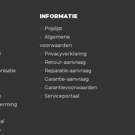
INFORMATIE
Prijslijst
Algemene
voorwaarden
r
Privacyverklaring
Retour-aanvraag
nisatie
Reparatie-aanvraag
Garantie-aanvraag
Garantievoorwaarden
n
Serviceportaal
herming
al
n