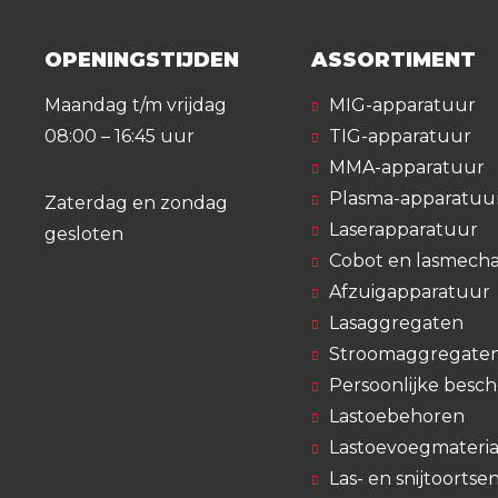
OPENINGSTIJDEN
ASSORTIMENT
Maandag t/m vrijdag
MIG-apparatuur
08:00 – 16:45 uur
TIG-apparatuur
MMA-apparatuur
Plasma-apparatuu
Zaterdag en zondag
Laserapparatuur
gesloten
Cobot en lasmecha
Afzuigapparatuur
Lasaggregaten
Stroomaggregate
Persoonlijke besc
Lastoebehoren
Lastoevoegmateria
Las- en snijtoortse