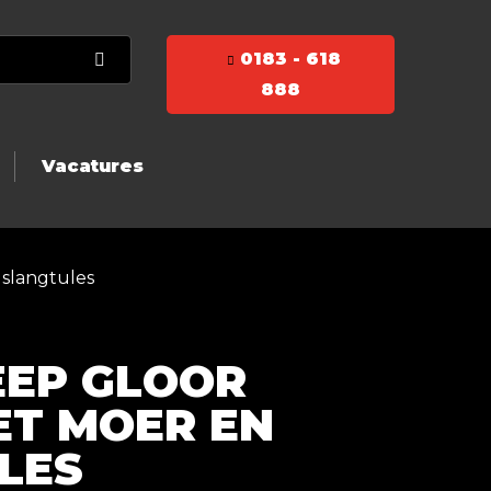
0183 - 618
888
Vacatures
slangtules
EP GLOOR
ET MOER EN
LES