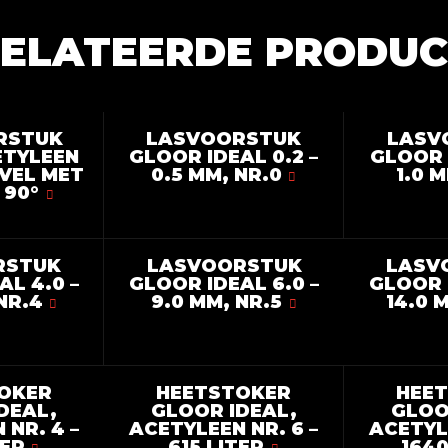
ELATEERDE PRODU
RSTUK
LASVOORSTUK
LASV
ETYLEEN
GLOOR IDEAL 0.2 –
GLOOR I
EVEL MET
0.5 MM, NR.0
1.0 M
 90°
RSTUK
LASVOORSTUK
LASV
AL 4.0 –
GLOOR IDEAL 6.0 –
GLOOR I
NR.4
9.0 MM, NR.5
14.0 
OKER
HEETSTOKER
HEE
DEAL,
GLOOR IDEAL,
GLOO
 NR. 4 –
ACETYLEEN NR. 6 –
ACETYLE
TER
615 LITER
1640