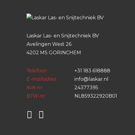
Laskar Las- en Snijtechniek BV
Avelingen West 26
4202 MS GORINCHEM
Telefoon
+31 183 618888
E-mailadres
info@laskar.nl
KvK-nr
24377395
BTW-nr
NL859322920B01