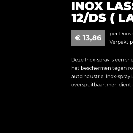
INOX LAS
12/DS ( L
per Doos 
€
13,86
Verpakt p
Deze Inox-spray is een sne
het beschermen tegen roe
autoindustrie. Inox-spray i
overspuitbaar, men dient d