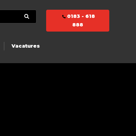
0183 - 618
888
Vacatures