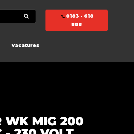
0183 - 618
888
Vacatures
 WK MIG 200
 - 230 VOLT