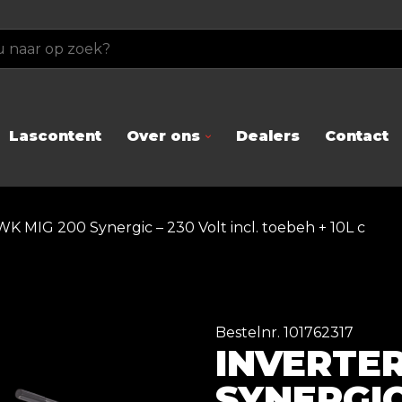
Lascontent
Over ons
Dealers
Contact
WK MIG 200 Synergic – 230 Volt incl. toebeh + 10L c
Bestelnr. 101762317
INVERTER
SYNERGIC