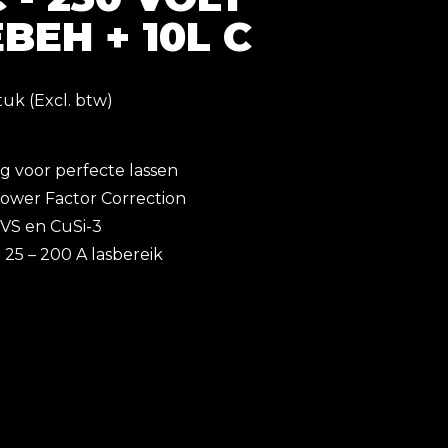
BEH + 10L C
tuk (Excl. btw)
g voor perfecte lassen
ower Factor Correction
RVS en CuSi-3
 25 – 200 A lasbereik
um lassen zie onze
Pulse
Mig-Lasapparatuur.
c PFC