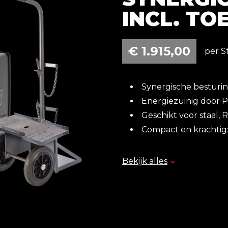
INCL. TOE
€
1.915,00
per S
Synergische besturin
Energiezuinig door P
Geschikt voor staal, 
Compact en krachtig:
Tip:
Voor perfect alumini
Bekijk alles
Leveringsomvang:
WK MIG 200 Synergi