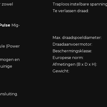
r zowel
Traploos instelbare spanning
Te verlassen draad:
Pulse
Mig-
Max. draadspoeldiameter:
Draadaanvoermotor:
ule (Power
Beschermingsklasse:
Europese norm:
ermogen en
Afmetingen (B x D x H):
uinige
Gewicht:
sluiting.