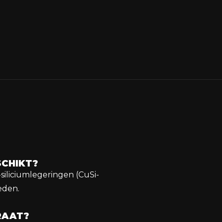
SCHIKT?
siliciumlegeringen (CuSi-
eden.
RAAT?