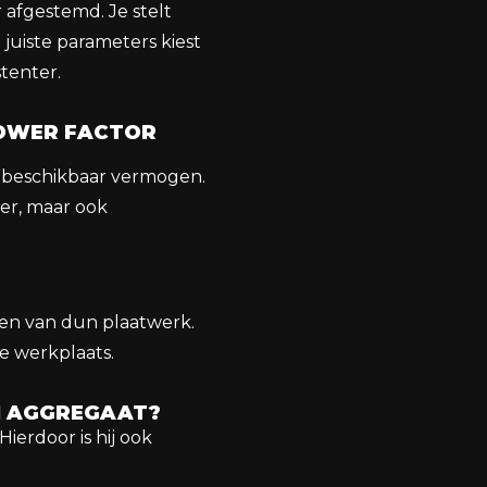
 afgestemd. Je stelt
juiste parameters kiest
stenter.
POWER FACTOR
r beschikbaar vermogen.
ger, maar ook
en van dun plaatwerk.
de werkplaats.
EN AGGREGAAT?
ierdoor is hij ook