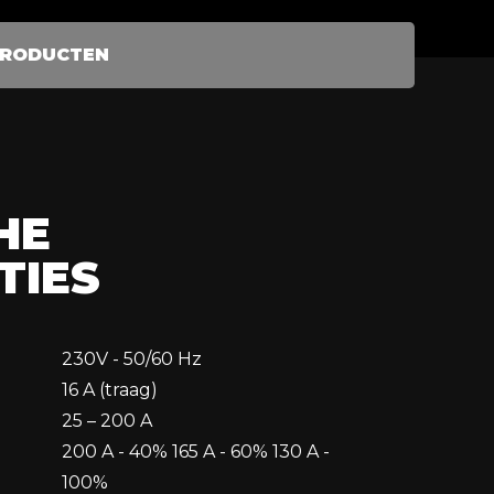
 GC - 3 meter, gasgekoeld
ar Argon/Co2, menggas
PRODUCTEN
Weldkar Pro-Touch
l.
l
, 10 liter, gevuld (vol)
0
HE
TIES
230V - 50/60 Hz
16 A (traag)
25 – 200 A
200 A - 40% 165 A - 60% 130 A -
100%