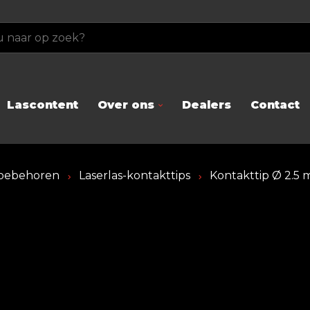
Lascontent
Over ons
Dealers
Contact
toebehoren
Laserlas-kontakttips
Kontakttip Ø 2.5 