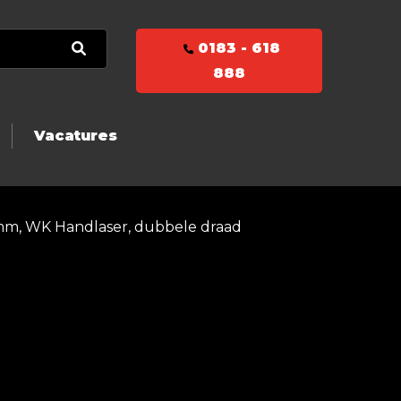
0183 - 618
888
Vacatures
mm, WK Handlaser, dubbele draad