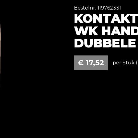
Bestelnr. 119762331
KONTAKTT
WK HAND
DUBBELE
€
17,52
per Stuk (