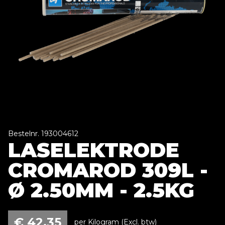
Bestelnr. 193004612
LASELEKTRODE
CROMAROD 309L -
Ø 2.50MM - 2.5KG
€
42,35
per Kilogram (Excl. btw)