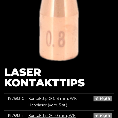
LASER
KONTAKTTIPS
119759310
Kontakttip Ø 0.8 mm, WK
€
19,68
Handlaser (verp. 5 st.)
119759311
Kontakttip Ø 1.0 mm, WK
€
19,68