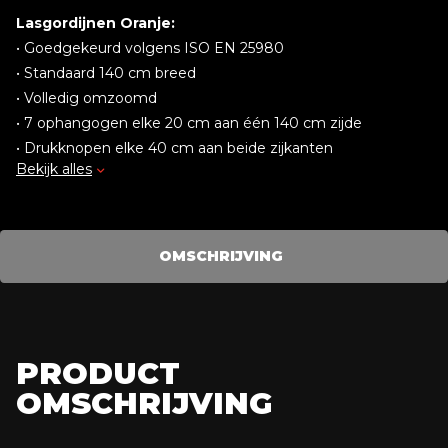
Lasgordijnen Oranje:
• Goedgekeurd volgens ISO EN 25980
• Standaard 140 cm breed
• Volledig omzoomd
• 7 ophangogen elke 20 cm aan één 140 cm zijde
• Drukknopen elke 40 cm aan beide zijkanten
Bekijk alles
• Worden geleverd met 7 stalen haken
OMSCHRIJVING
PRODUCT
OMSCHRIJVING