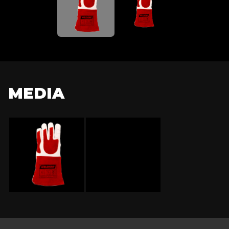
Kevlar gestikt
Verpakt per paar
Europese norm:
MEDIA
EN 388+A1:2019 (EN 388:2016+A1:2018)
EN ISO 21420:2021 (EN ISO 21420:2020)
EN 12477:2001/A1:2005
EN 407:2021 ed. 2 (EN 407:2020)