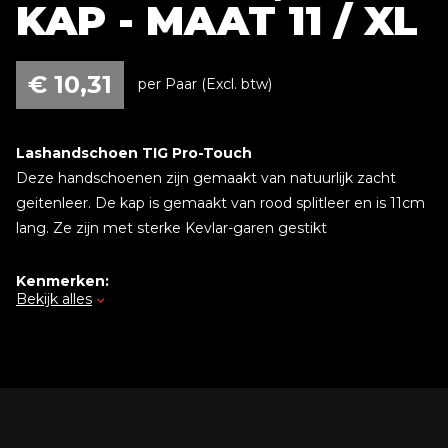
KAP - MAAT 11 / XL
€
10,31
per Paar (Excl. btw)
Lashandschoen TIG Pro-Touch
Deze handschoenen zijn gemaakt van natuurlijk zacht
geitenleer. De kap is gemaakt van rood splitleer en is 11cm
lang. Ze zijn met sterke Kevlar-garen gestikt
Kenmerken:
Bekijk alles
Uitgevoerd in geitenleer/splitleer
Kleur rood/grijs
Gevoerd
Kevlar gestikt
Verpakt per paar