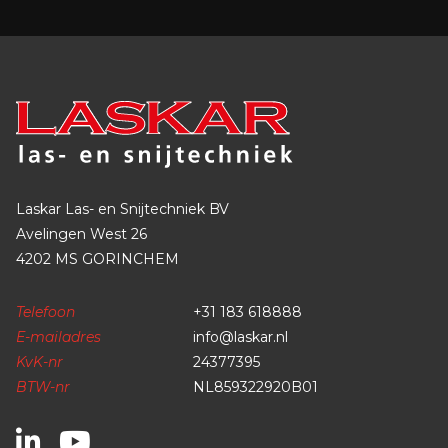
Europese norm:
EN 388+A1:2019 (EN 388:2016+A1:2018)
EN ISO 21420:2021 (EN ISO 21420:2020)
EN 12477:2001/A1:2005
Laskar Las- en Snijtechniek BV
EN 407:2021 ed. 2 (EN 407:2020)
Avelingen West 26
4202 MS GORINCHEM
Telefoon
+31 183 618888
E-mailadres
info@laskar.nl
KvK-nr
24377395
BTW-nr
NL859322920B01