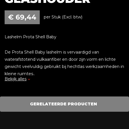
€
69,44
per Stuk (Excl. btw)
Lashelm Prota Shell Baby
De Prota Shell Baby lashelm is vervaardigd van
waterafstotend vulkaanfiber en door zijn vorm en lichte
gewicht veelvuldig gebruikt bij hechtlas werkzaamheden in
kleine ruimtes..
Bekijk alles
De compacte kap is hittebestendig tot 180°C en kan
geleverd worden met een vaste of opklapbare glashouder
van 51 x 108 mm en wordt standaard geleverd met een
lasglas kleur 10 en een verstelbare hoofdband met
GERELATEERDE PRODUCTEN
draaiknop voor een optimale, stevige pasvorm.