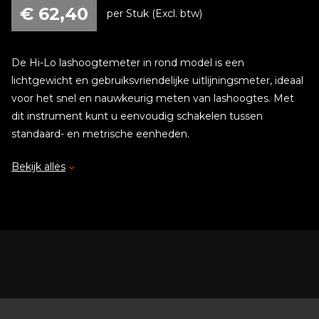
€
62,40
per Stuk (Excl. btw)
De Hi-Lo lashoogtemeter in rond model is een
lichtgewicht en gebruiksvriendelijke uitlijningsmeter, ideaal
voor het snel en nauwkeurig meten van lashoogtes. Met
dit instrument kunt u eenvoudig schakelen tussen
standaard- en metrische eenheden.
Bekijk alles
Eigenschappen:
Lichtgewicht en gebruiksvriendelijk ontwerp
Geschikt voor het meten van lashoogtes
Schakelen tussen standaard- en metrische eenheden
Robuust roestvrijstalen materiaal voor duurzame
prestaties