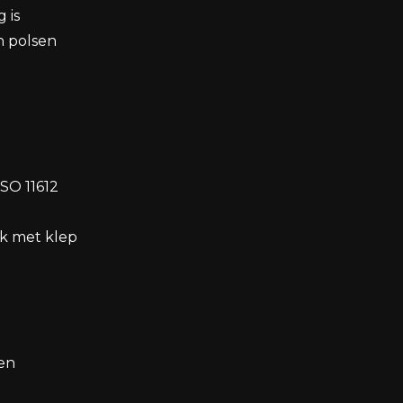
 is
en polsen
ISO 11612
k met klep
en