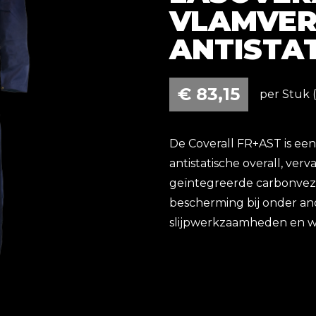
VLAMVER
ANTISTAT
€
83,15
per Stuk (
De Coverall FR+AST is e
antistatische overall, ver
geïntegreerde carbonveze
bescherming bij onder a
slijpwerkzaamheden en w