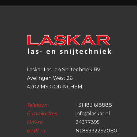
Laskar Las- en Snijtechniek BV
Avelingen West 26
4202 MS GORINCHEM
Telefoon
+31 183 618888
E-mailadres
info@laskar.nl
KvK-nr
24377395
BTW-nr
NL859322920B01