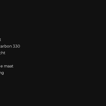
t
carbon 330
cht
de maat
ng