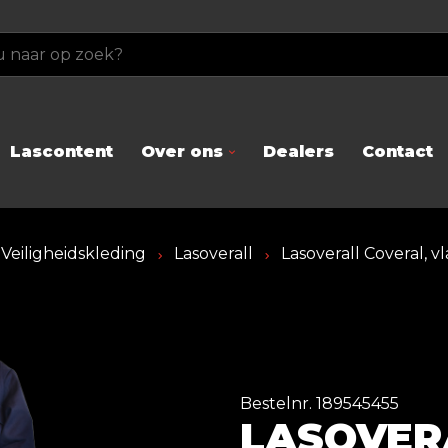
Lascontent
Over ons
Dealers
Contact
Veiligheidskleding
Lasoverall
Lasoverall Coveral, v
Bestelnr. 189545455
LASOVER