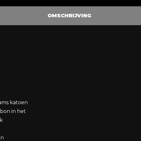
OMSCHRIJVING
rams katoen
rbon in het
ok
en