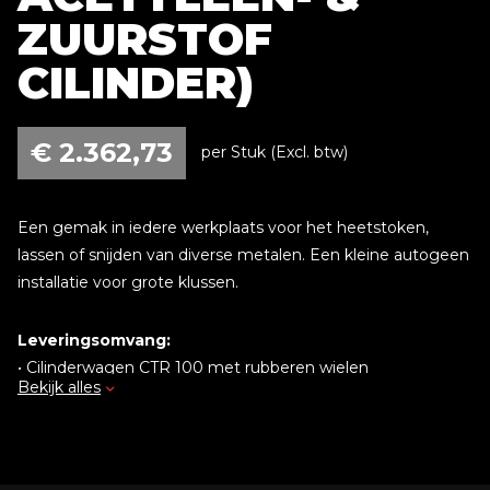
ZUURSTOF
CILINDER)
€
2.362,73
per Stuk (Excl. btw)
Een gemak in iedere werkplaats voor het heetstoken,
lassen of snijden van diverse metalen. Een kleine autogeen
installatie voor grote klussen.
Leveringsomvang:
• Cilinderwagen CTR 100 met rubberen wielen
Bekijk alles
• Lasset Gloor Lilliput compleet
• Gas- en Zuurstofslang 5 meter
• Vlamdover acetyleen
• Vlamdover zuurstof