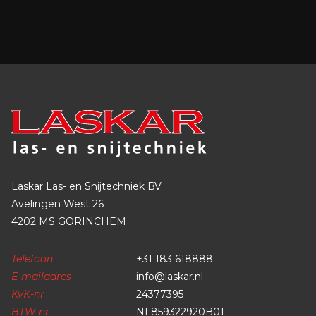
• Cilindersleutel Combi
• Lasbril
• Zuurstof drukregelaar
• Acetyleen drukregelaar
• Cilinder Acetyleen 10 liter
• Cilinder Zuurstof 10 liter
Inclusief acetyleen & zuurstofcilinder
Laskar Las- en Snijtechniek BV
Avelingen West 26
4202 MS GORINCHEM
Telefoon
+31 183 618888
E-mailadres
info@laskar.nl
KvK-nr
24377395
BTW-nr
NL859322920B01