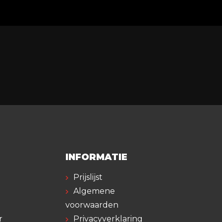
n 220 cm.
INFORMATIE
Prijslijst
Algemene
voorwaarden
r
Privacyverklaring