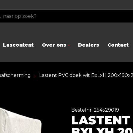
Lascontent
Over ons
Dealers
Contact
ijpafscherming
Lastent PVC doek wit BxLxH 200x190x
Bestelnr. 254529019
LASTENT
BXLXH 20