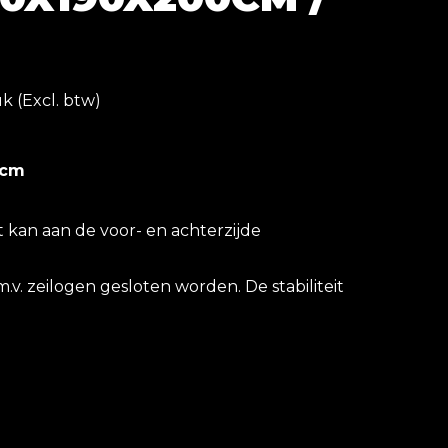
k (Excl. btw)
 cm
 kan aan de voor- en achterzijde
. zeilogen gesloten worden. De stabiliteit
n 20 cm. Het tentdoek is gemaakt van
 met aan beide zijde gecoated PVC.
 van 190 cm, diepte van 200 cm, zijhoogte