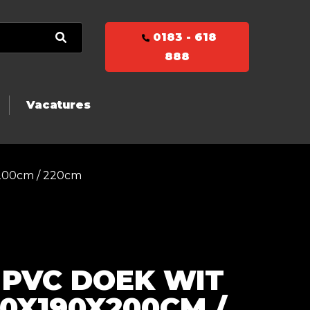
0183 - 618
888
Vacatures
200cm / 220cm
 PVC DOEK WIT
0X190X200CM /