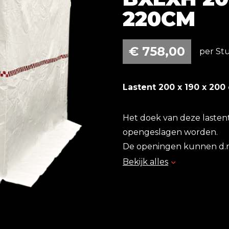
220CM
€
758,00
per Stu
Lastent 200 x 190 x 200
Het doek van deze lastent
opengeslagen worden.
De openingen kunnen d.m.v
wordt vergroot
Bekijk alles
Dankzij de slijkranden va
vlamvertragend en
waterafstotend polyester
De tent heeft een breedte