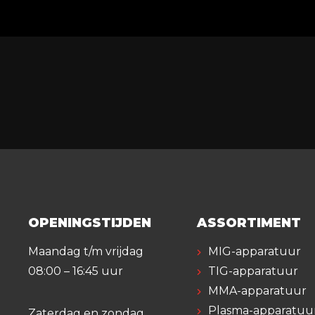
van 200 cm
en een middenhoogte va
Bestelnr. - 254529019
OPENINGSTIJDEN
ASSORTIMENT
Maandag t/m vrijdag
MIG-apparatuur
08:00 – 16:45 uur
TIG-apparatuur
MMA-apparatuur
Plasma-apparatuu
Zaterdag en zondag