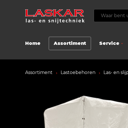
Home
Assortiment
Service
Assortiment
Lastoebehoren
Las- en sl