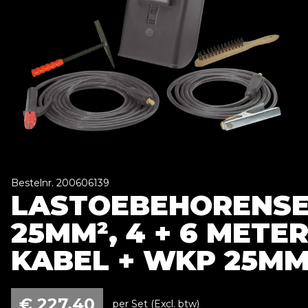
Bestelnr. 200606139
LASTOEBEHORENS
25MM², 4 + 6 METE
KABEL + WKP 25MM
€
227,40
per Set (Excl. btw)