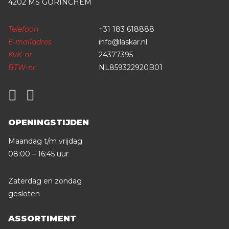
4202 MS GORINCHEM
Telefoon
+31 183 618888
E-mailadres
info@laskar.nl
KvK-nr
24377395
BTW-nr
NL859322920B01
OPENINGSTIJDEN
Maandag t/m vrijdag
08:00 – 16:45 uur
Zaterdag en zondag
gesloten
ASSORTIMENT