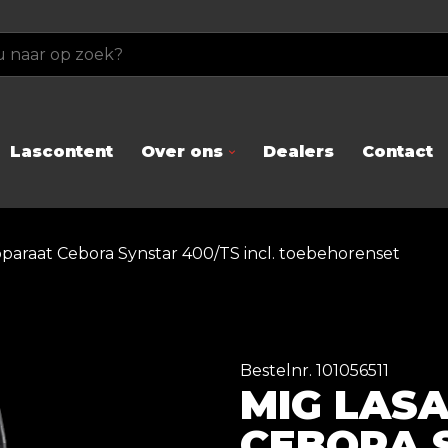
Lascontent
Over ons
Dealers
Contact
paraat Cebora Synstar 400/TS incl. toebehorenset
Bestelnr. 101056511
MIG LAS
CEBORA 