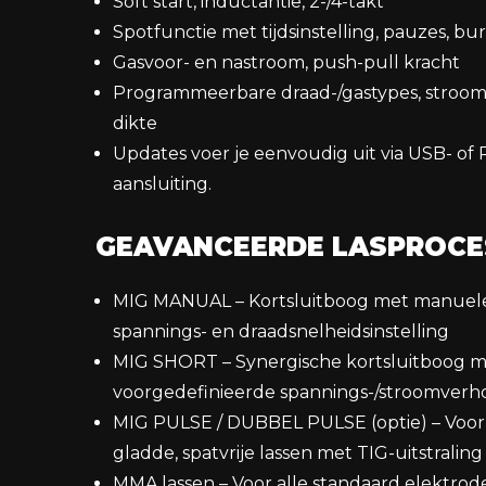
Soft start, inductantie, 2-/4-takt
Spotfunctie met tijdsinstelling, pauzes, b
Gasvoor- en nastroom, push-pull kracht
Programmeerbare draad-/gastypes, stroom,
dikte
Updates voer je eenvoudig uit via USB- of
aansluiting.
GEAVANCEERDE LASPROCE
MIG MANUAL – Kortsluitboog met manuel
spannings- en draadsnelheidsinstelling
MIG SHORT – Synergische kortsluitboog 
voorgedefinieerde spannings-/stroomver
MIG PULSE / DUBBEL PULSE (optie) – Voo
gladde, spatvrije lassen met TIG-uitstraling
MMA lassen – Voor alle standaard elektrod