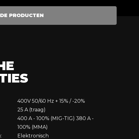
5 SureGrip – 4 meter, dubbel watergekoeld
ar Argon/CO₂, menggas
RDE PRODUCTEN
 90×110 mm
ar – rood, gevoerd, 35 cm, rundsplitleer
 – 400 ml
Synstar 400/TS
HE
TIES
400V 50/60 Hz + 15% / -20%
25 A (traag)
400 A - 100% (MIG-TIG) 380 A -
100% (MMA)
:
Elektronisch