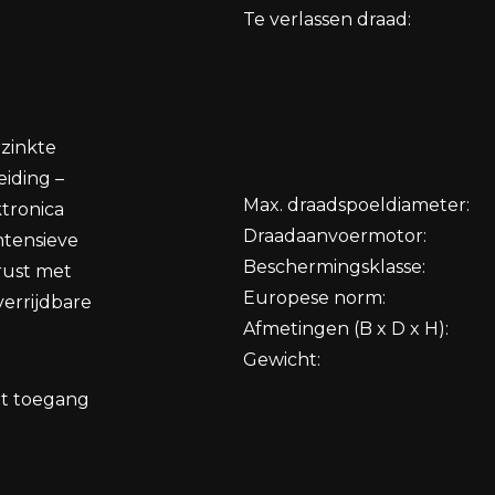
Te verlassen draad:
rzinkte
eiding –
Max. draadspoeldiameter:
ktronica
Draadaanvoermotor:
ntensieve
Beschermingsklasse:
rust met
Europese norm:
errijdbare
Afmetingen (B x D x H):
Gewicht:
dt toegang