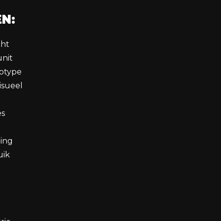
N:
cht
unit
aptype
isueel
es
ling
uik