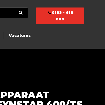
0183 - 618
888
Vacatures
APPARAAT
SYNSTAR 400/TS