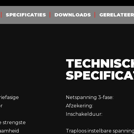
MIG-lastoorts WK 55
Drukregelaar Weldk
SPECIFICATIES
DOWNLOADS
GERELATEE
Handlaskap Weldy –
Lashandschoenen Kevl
Antispat spray Binzel
Handleiding Cebora 
TECHNISC
SPECIFICA
iefasige
Netspanning 3-fase:
or
Afzekering:
Inschakelduur:
e strengste
zaamheid
Traploos instelbare spanning