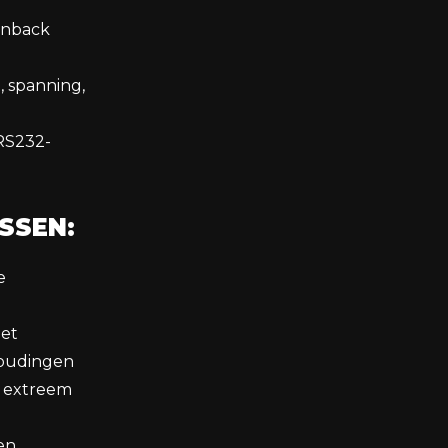
urnback
 spanning,
 RS232-
SSEN:
e
met
houdingen
r extreem
en