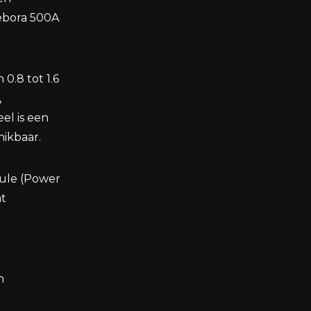
ebora 500A
0.8 tot 1.6
,
el is een
ikbaar.
ule (Power
at
n