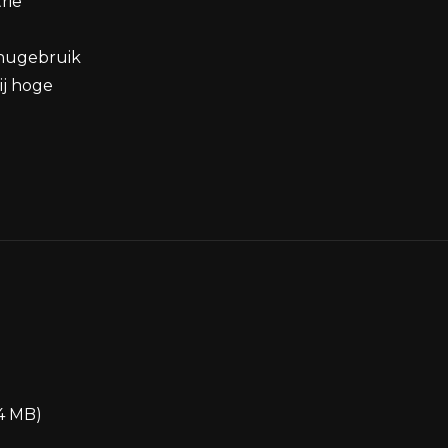
rie
inugebruik
ij hoge
4 MB)