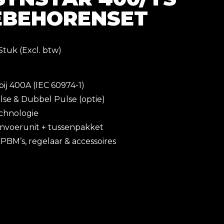
OEBEHORENSET
Stuk (Excl. btw)
ij 400A (IEC 60974-1)
se & Dubbel Pulse (optie)
chnologie
nvoerunit + tussenpakket
PBM’s, regelaar & accessoires
TS MIG-lasapparaat (watergekoeld)
r – stroom, water en besturing