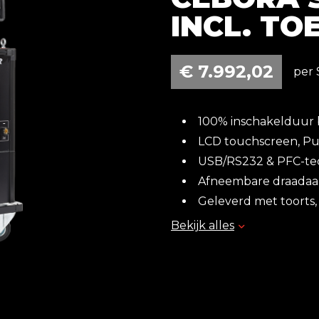
INCL. T
€
7.992,02
per 
100% inschakelduur b
LCD touchscreen, Pul
USB/RS232 & PFC-te
Afneembare draadaa
Geleverd met toorts, 
Bekijk alles
Leveringsomvang:
Cebora Synstar 400/
Tussenpakket 5 mete