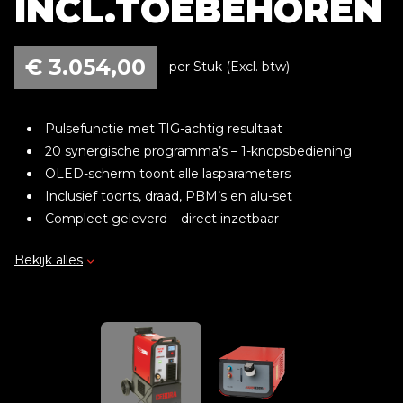
INCL.TOEBEHOREN
€
3.054,00
per Stuk (Excl. btw)
Pulsefunctie met TIG-achtig resultaat
20 synergische programma’s – 1-knopsbediening
OLED-scherm toont alle lasparameters
Inclusief toorts, draad, PBM’s en alu-set
Compleet geleverd – direct inzetbaar
Bekijk alles
Leveringsomvang:
MIG-lasapparaat Cebora Synstar 200-M
Inclusief Pulse-upgrade
MIG-lastoorts WK 250 GC – 3 meter, gasgekoeld
Drukregelaar Weldkar Argon/CO₂ (menggas)