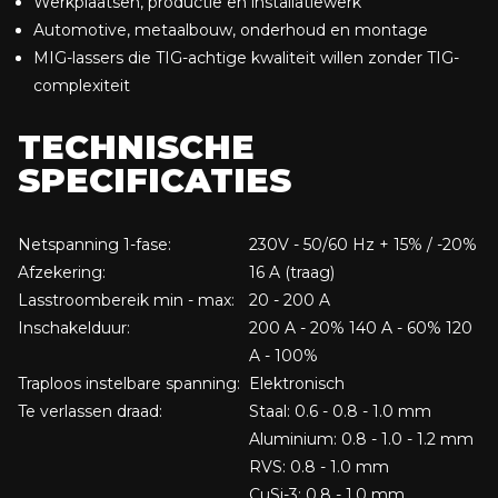
Werkplaatsen, productie en installatiewerk
Automotive, metaalbouw, onderhoud en montage
MIG-lassers die TIG-achtige kwaliteit willen zonder TIG-
complexiteit
TECHNISCHE
SPECIFICATIES
Netspanning 1-fase:
230V - 50/60 Hz + 15% / -20%
Afzekering:
16 A (traag)
Lasstroombereik min - max:
20 - 200 A
Inschakelduur:
200 A - 20% 140 A - 60% 120
A - 100%
Traploos instelbare spanning:
Elektronisch
Te verlassen draad:
Staal: 0.6 - 0.8 - 1.0 mm
Aluminium: 0.8 - 1.0 - 1.2 mm
RVS: 0.8 - 1.0 mm
CuSi-3: 0.8 - 1.0 mm