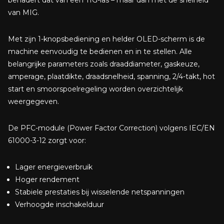
benadert dat van een TIG-las – maar dan met de snelheid
van MIG.
Met zijn 1-knopsbediening en helder OLED-scherm is de
machine eenvoudig te bedienen en in te stellen. Alle
belangrijke parameters zoals draaddiameter, gaskeuze,
amperage, plaatdikte, draadsnelheid, spanning, 2/4-takt, hot
start en smoorspoelregeling worden overzichtelijk
weergegeven.
De PFC-module (Power Factor Correction) volgens IEC/EN
61000-3-12 zorgt voor:
Lager energieverbruik
Hoger rendement
Stabiele prestaties bij wisselende netspanningen
Verhoogde inschakelduur