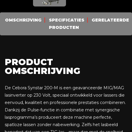
MIG-lasdraad WK SG2 Ø 0.8 mm – 5 kg spoel
Handlaskap Weldy – 90×110 mm
Lashandschoenen Kevlar, gevoerd – 35 cm, rood,
OMSCHRIJVING
SPECIFICATIES
GERELATEERDE
rundsplitleer
PRODUCTEN
Rubberen stekker 230V – 16A, zwart
Binnengeleider aluminiumset – 0.8–1.0 mm, 3,5 meter
Doorvoerpijp 5 × 4.4 mm – 200 mm (voor Alu
Teflonliner)
PRODUCT
Aandrijfrol aluminium – 0.8–1.0 mm
Massakabel met aardklem
OMSCHRIJVING
Handleiding Synstar 200-M
De Cebora Synstar 200-M is een geavanceerde MIG/MAG
lasinverter op 230 Volt, speciaal ontwikkeld voor lassers die
eenvoud, kwaliteit en professionele prestaties combineren.
Dankzij de Pulse-functie in combinatie met synergische
lasprogramma’s produceert deze machine perfecte,
spatloze lassen zonder nabewerking. Zelfs het lasbeeld