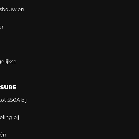
epsbouw en
er
elijkse
 SURE
ot 550A bij
ling bij
 én