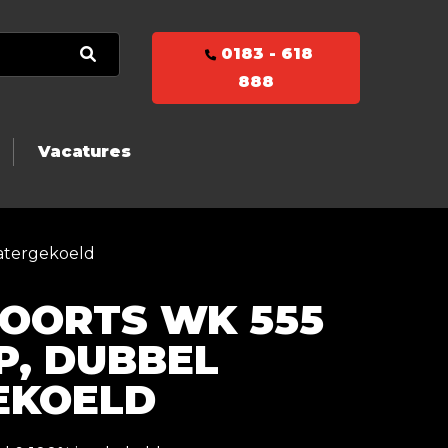
0183 - 618
888
Vacatures
atergekoeld
TOORTS WK 555
P, DUBBEL
EKOELD