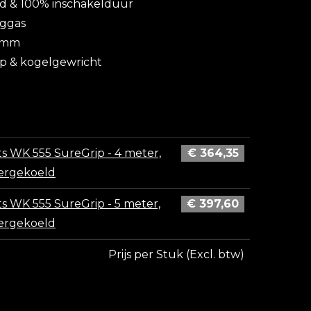
d & 100% inschakelduur
nggas
6 mm
p & kogelgewricht
 lastoorts 4/5 meter
ts WK 555 SureGrip - 4 meter,
€
364,35
ergekoeld
ts WK 555 SureGrip - 5 meter,
€
397,60
ergekoeld
Prijs per Stuk (Excl. btw)