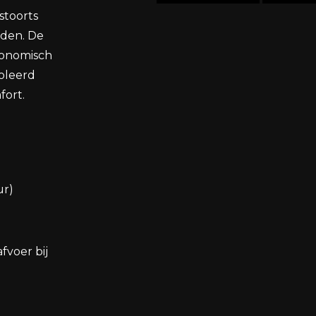
stoorts
eden. De
gonomisch
oleerd
fort.
ur)
fvoer bij