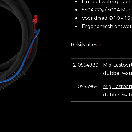
Dubbel watergekoel
550A CO₂ / 500A Me
Voor draad Ø 1.0 – 1.
Ergonomisch ontwer
Leveringsomvang:
Bekijk alles
Weldkar WK 555 Sure Grip
210554989
Mig-Lastoor
dubbel wat
210555966
Mig-Lastoor
dubbel wat