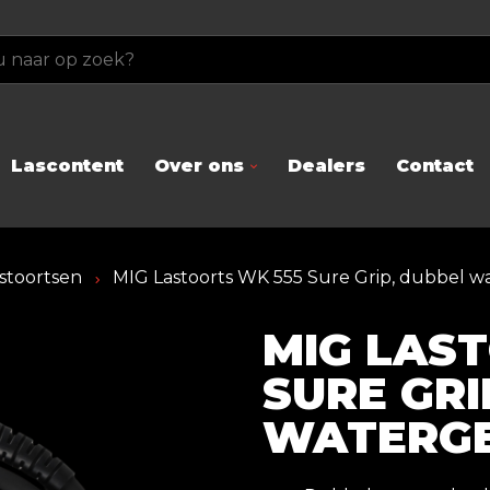
Lascontent
Over ons
Dealers
Contact
stoortsen
MIG Lastoorts WK 555 Sure Grip, dubbel w
MIG LAS
SURE GRI
WATERG