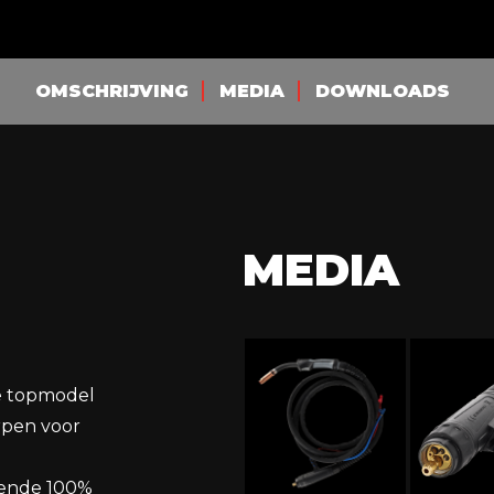
OMSCHRIJVING
MEDIA
DOWNLOADS
MEDIA
te topmodel
rpen voor
kende 100%