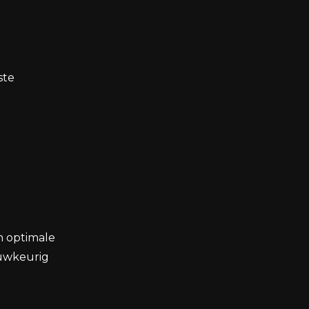
ste
n optimale
auwkeurig