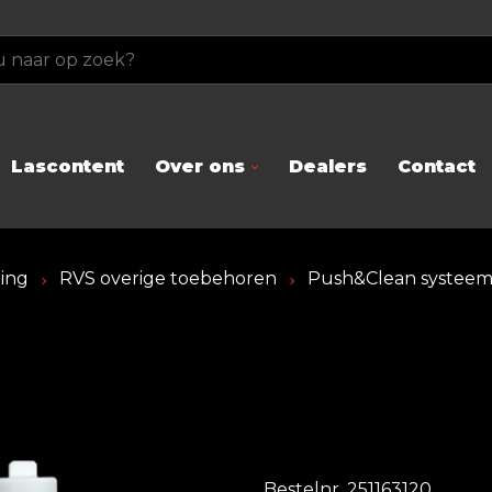
Lascontent
Over ons
Dealers
Contact
ging
RVS overige toebehoren
Push&Clean systeem B
Bestelnr. 251163120