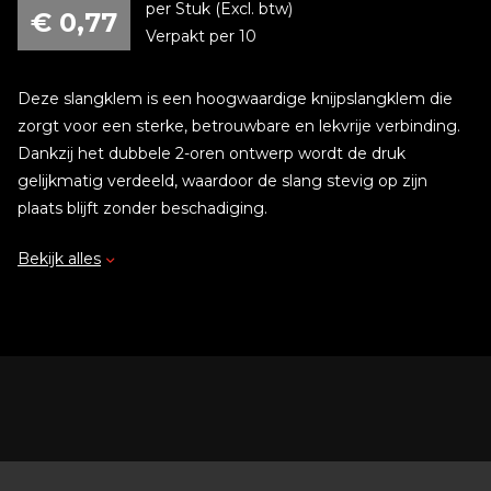
per Stuk (Excl. btw)
€
0,77
Verpakt per 10
Deze slangklem is een hoogwaardige knijpslangklem die
zorgt voor een sterke, betrouwbare en lekvrije verbinding.
Dankzij het dubbele 2-oren ontwerp wordt de druk
gelijkmatig verdeeld, waardoor de slang stevig op zijn
plaats blijft zonder beschadiging.
Bekijk alles
De klem is eenvoudig te monteren met een standaard
knijptang en speciaal ontwikkeld voor situaties waar een
compacte, trillingsbestendige en duurzame
slangbevestiging vereist is.