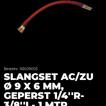
Bestelnr. 163029003
SLANGSET AC/ZU
Ø 9 X 6 MM,
GEPERST 1/4''R-
3/8''L- 1 MTR.