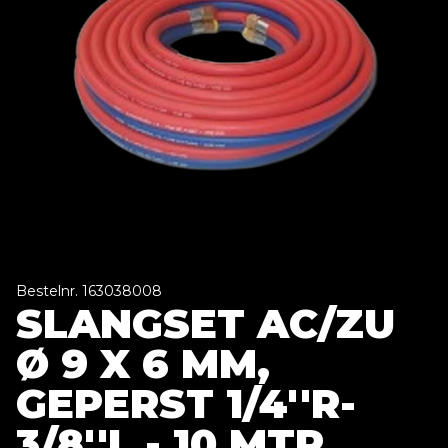
Bestelnr. 163038008
SLANGSET AC/ZU
Ø 9 X 6 MM,
GEPERST 1/4''R-
3/8''L - 10 MTR.