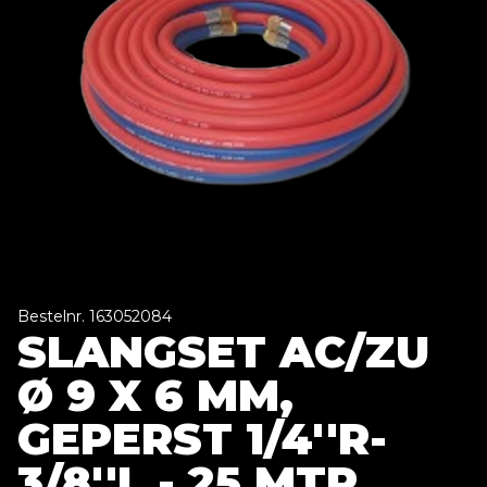
Bestelnr. 163052084
SLANGSET AC/ZU
Ø 9 X 6 MM,
GEPERST 1/4''R-
3/8''L - 25 MTR.