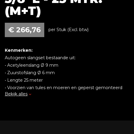
(M+T)
€
266,76
per Stuk (Excl. btw)
Kenmerken:
Autogeen slangset bestaande uit:
• Acetyleenslang Ø 9 mm
• Zuurstofslang Ø 6 mm
• Lengte 25 meter
• Voorzien van tules en moeren en geperst gemonteerd
Bekijk alles
• Moer 1/4"R en 3/8"L