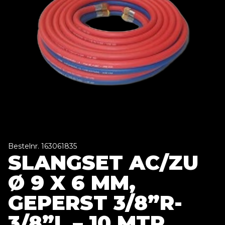
Bestelnr. 163061835
SLANGSET AC/ZU
Ø 9 X 6 MM,
GEPERST 3/8”R-
3/8”L – 10 MTR.