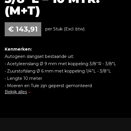
(M+T)
€
143,91
per Stuk (Excl. btw)
Kenmerken:
Autogeen slangset bestaande uit:
• Acetyleenslang Ø 9 mm met koppeling 3/8''R - 3/8"L
• Zuurstofslang Ø 6 mm met koppeling 1/4”L - 3/8''L
• Lengte 10 meter
• Moeren en Tule zijn geperst gemonteerd
Bekijk alles