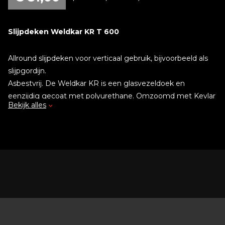
Slijpdeken Weldkar KR T 600
Allround slijpdeken voor verticaal gebruik, bijvoorbeeld als
slijpgordijn.
Asbestvrij. De Weldkar KR is een glasvezeldoek en
eenzijdig gecoat met polyurethane. Omzoomd met Kevlar
Bekijk alles
garen.
• Langdurige temperatuurbestendigheid: 550°C
• Piektemperatuur: 600°C
• Gewicht: 690 gr/m²
Slijpdeken op rol:
prijs per meter