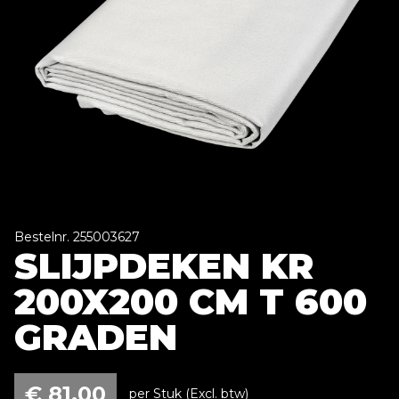
Bestelnr. 255003627
SLIJPDEKEN KR
200X200 CM T 600
GRADEN
€
81,00
per Stuk (Excl. btw)