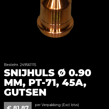
Bestelnr. 249561115
SNIJHULS Ø 0.90
MM, PT-71, 45A,
GUTSEN
per Verpakking (Excl. btw)
€
81,87