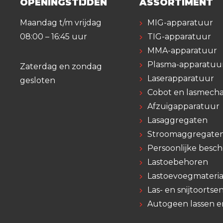
OPENINGSTIJDEN
ASSORTIMENT
Maandag t/m vrijdag
MIG-apparatuur
08:00 – 16:45 uur
TIG-apparatuur
MMA-apparatuur
Plasma-apparatuu
Zaterdag en zondag
Laserapparatuur
gesloten
Cobot en lasmecha
Afzuigapparatuur
Lasaggregaten
Stroomaggregate
Persoonlijke besc
Lastoebehoren
Lastoevoegmateria
Las- en snijtoortse
Autogeen lassen e