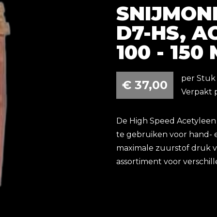
SNIJMOND
D7-HS, A
100 - 150
per Stuk 
€
37,00
Verpakt 
De High Speed Acetyleen 
te gebruiken voor hand- 
maximale zuurstof druk va
assortiment voor verschill