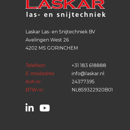
Laskar Las- en Snijtechniek BV
Avelingen West 26
4202 MS GORINCHEM
Telefoon
+31 183 618888
E-mailadres
info@laskar.nl
KvK-nr
24377395
BTW-nr
NL859322920B01