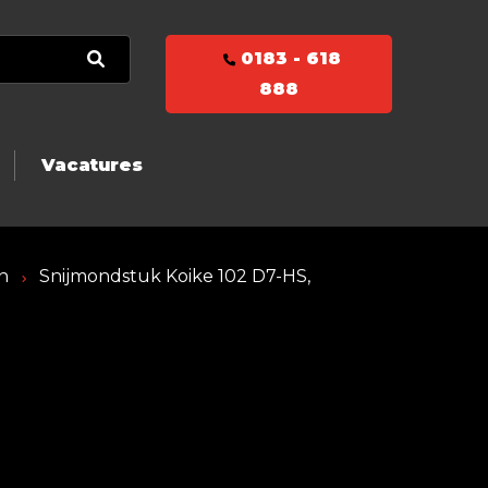
0183 - 618
888
Vacatures
n
Snijmondstuk Koike 102 D7-HS,