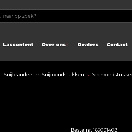
Lascontent
Over ons
Dealers
Contact
Snijbranders en Snijmondstukken
Snijmondstukke
Bestelnr. 165031408