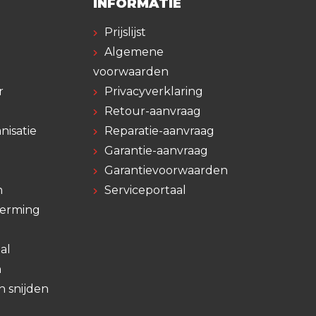
INFORMATIE
Prijslijst
Algemene
voorwaarden
r
Privacyverklaring
Retour-aanvraag
nisatie
Reparatie-aanvraag
Garantie-aanvraag
Garantievoorwaarden
n
Serviceportaal
herming
al
n
n snijden