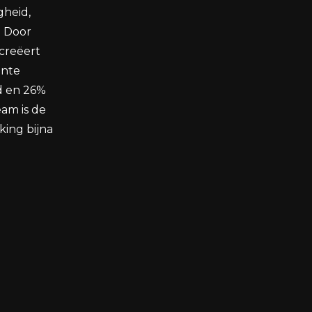
gheid,
. Door
creëert
ente
d en 26%
eam is de
king bijna