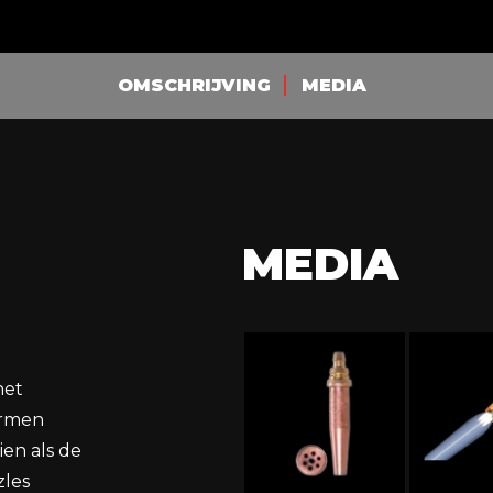
OMSCHRIJVING
MEDIA
MEDIA
het
armen
ien als de
zles