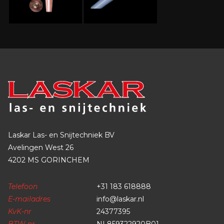
Laskar Las- en Snijtechniek BV
Avelingen West 26
4202 MS GORINCHEM
Telefoon
+31 183 618888
E-mailadres
info@laskar.nl
KvK-nr
24377395
BTW-nr
NL859322920B01