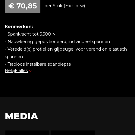
€
70,85
per Stuk (Excl. btw)
Kenmerken:
- Spankracht tot 5.500 N
- Nauwkeurig gepositioneerd, individueel spannen
- Veredeld(e) profiel en glijbeugel voor verend en elastisch
spannen
- Traploos instelbare spandiepte
Bekijk alles
- Hoogwaardige 2-componenten-kunststofgreep en een
knevelgreep met afgeronde uiteinden – telkens met licht
lopend trapezium draadspindel en verwisselbare drukplaat
MEDIA